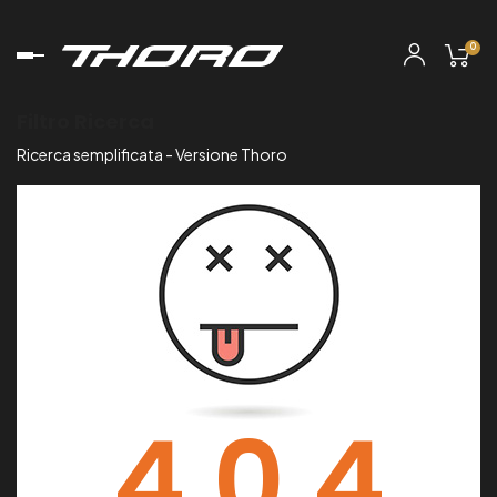
0
navigazione
Toggle
Filtro Ricerca
Ricerca semplificata - Versione Thoro
4 0 4