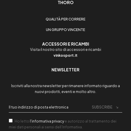
THORO
QUALITÀ PER CORRERE
UN GRUPPO VINCENTE
ACCESSORI E RICAMBI
Visita il nostro sito di accessori e ricambi
vinkosport.it
NEWSLETTER
Iscriviti alla nostra newsletter per rimanere informato riguardo a
nuovi prodotti, eventi e molto altro.
SUBSCRIBE
Ho letto
l'informativa privacy
e autorizzo al trattamento dei
miei dati personali ai sensi dell’Informativa.