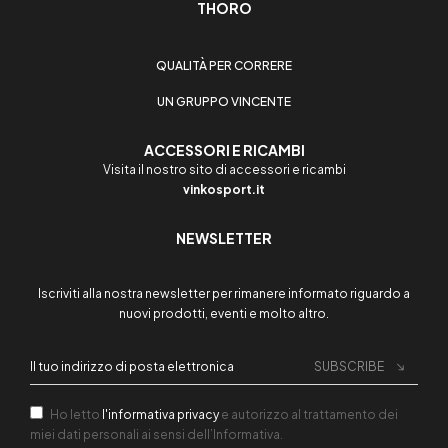
THORO
QUALITÀ PER CORRERE
UN GRUPPO VINCENTE
ACCESSORI E RICAMBI
Visita il nostro sito di accessori e ricambi
vinkosport.it
NEWSLETTER
Iscriviti alla nostra newsletter per rimanere informato riguardo a
nuovi prodotti, eventi e molto altro.
SUBSCRIBE
Ho letto
l'informativa privacy
e autorizzo al trattamento dei
miei dati personali ai sensi dell’Informativa.