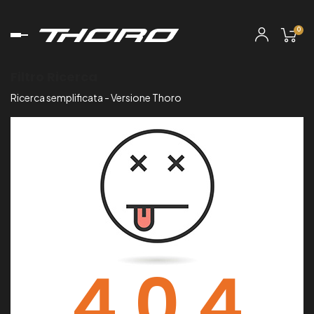
0
navigazione
Toggle
Filtro Ricerca
Ricerca semplificata - Versione Thoro
4 0 4